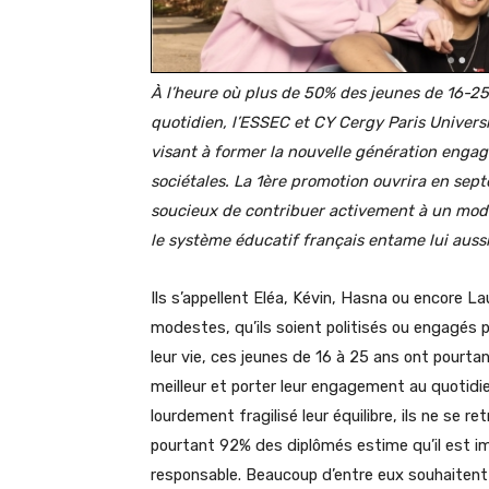
À l’heure où plus de 50% des jeunes de 16-25 
quotidien, l’ESSEC et CY Cergy Paris Universi
visant à former la nouvelle génération engag
sociétales. La 1ère promotion ouvrira en sep
soucieux de contribuer activement à un modèl
le système éducatif français entame lui aussi
Ils s’appellent Eléa, Kévin, Hasna ou encore La
modestes, qu’ils soient politisés ou engagés par
leur vie, ces jeunes de 16 à 25 ans ont pourta
meilleur et porter leur engagement au quotidien
lourdement fragilisé leur équilibre, ils ne se 
pourtant 92% des diplômés estime qu’il est im
responsable. Beaucoup d’entre eux souhaitent s