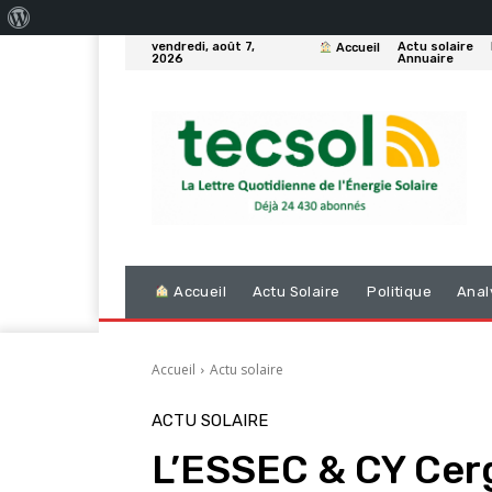
À
vendredi, août 7,
Actu solaire
Accueil
propos
2026
Annuaire
de
WordPress
Accueil
Actu Solaire
Politique
Anal
Accueil
Actu solaire
ACTU SOLAIRE
L’ESSEC & CY Cerg