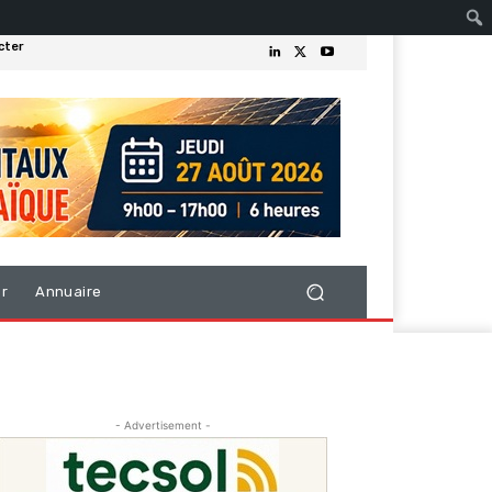
cter
er
Annuaire
- Advertisement -