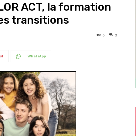
LOR ACT, la formation
es transitions
3
0
st
WhatsApp