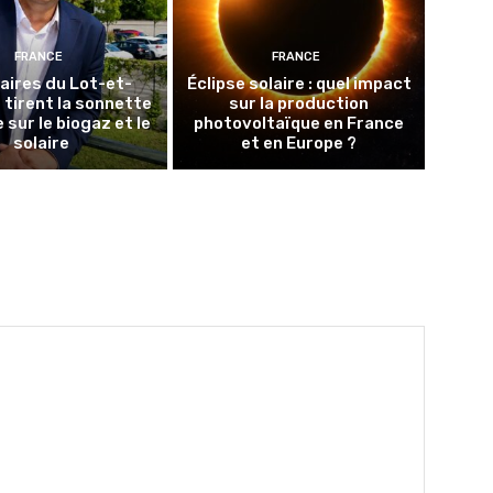
FRANCE
FRANCE
aires du Lot-et-
Éclipse solaire : quel impact
tirent la sonnette
sur la production
 sur le biogaz et le
photovoltaïque en France
solaire
et en Europe ?