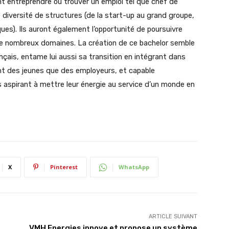
ont entreprendre ou trouver un emploi tel que chef de
 diversité de structures (de la start-up au grand groupe,
ques). Ils auront également l’opportunité de poursuivre
de nombreux domaines. La création de ce bachelor semble
nçais, entame lui aussi sa transition en intégrant dans
nt des jeunes que des employeurs, et capable
 aspirant à mettre leur énergie au service d’un monde en
X
Pinterest
WhatsApp
ARTICLE SUIVANT
VMH Energies innove et propose un système