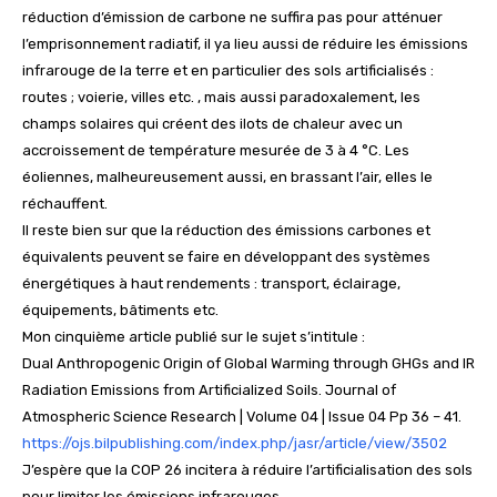
réduction d’émission de carbone ne suffira pas pour atténuer
l’emprisonnement radiatif, il ya lieu aussi de réduire les émissions
infrarouge de la terre et en particulier des sols artificialisés :
routes ; voierie, villes etc. , mais aussi paradoxalement, les
champs solaires qui créent des ilots de chaleur avec un
accroissement de température mesurée de 3 à 4 °C. Les
éoliennes, malheureusement aussi, en brassant l’air, elles le
réchauffent.
Il reste bien sur que la réduction des émissions carbones et
équivalents peuvent se faire en développant des systèmes
énergétiques à haut rendements : transport, éclairage,
équipements, bâtiments etc.
Mon cinquième article publié sur le sujet s’intitule :
Dual Anthropogenic Origin of Global Warming through GHGs and IR
Radiation Emissions from Artificialized Soils. Journal of
Atmospheric Science Research | Volume 04 | Issue 04 Pp 36 – 41.
https://ojs.bilpublishing.com/index.php/jasr/article/view/3502
J’espère que la COP 26 incitera à réduire l’artificialisation des sols
pour limiter les émissions infrarouges.