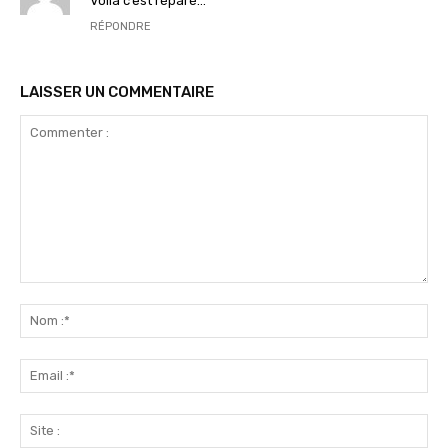
Voilà c’est réparé…
RÉPONDRE
LAISSER UN COMMENTAIRE
Commenter
:
No
:*
Ema
:*
Sit
: