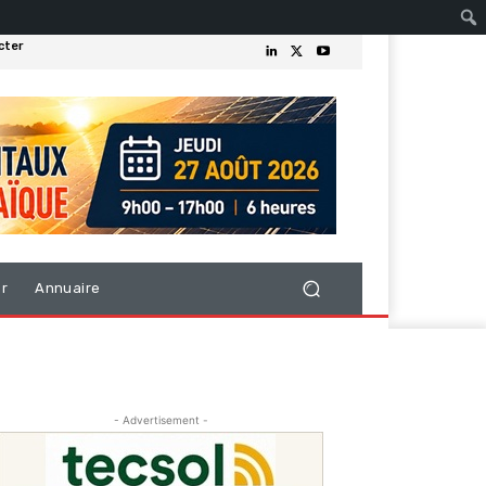
cter
er
Annuaire
- Advertisement -