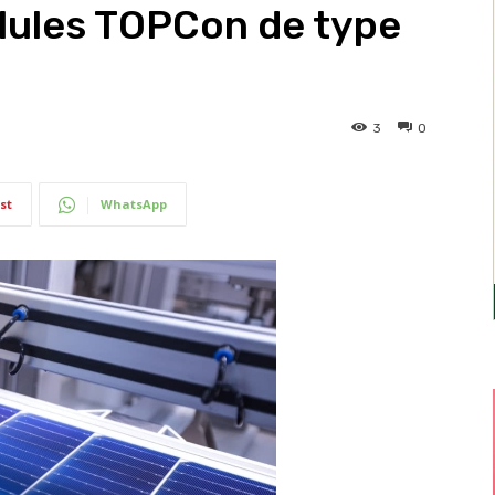
ellules TOPCon de type
3
0
st
WhatsApp