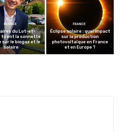
FRANCE
FRANCE
aires du Lot-et-
Éclipse solaire : quel impact
tirent la sonnette
sur la production
 sur le biogaz et le
photovoltaïque en France
solaire
et en Europe ?