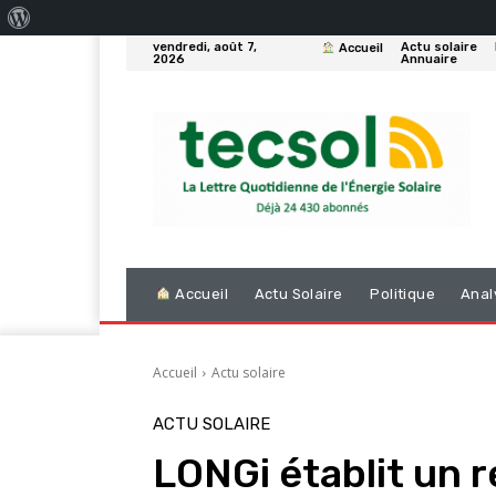
À
vendredi, août 7,
Actu solaire
Accueil
propos
2026
Annuaire
de
WordPress
Accueil
Actu Solaire
Politique
Anal
Accueil
Actu solaire
ACTU SOLAIRE
LONGi établit un 