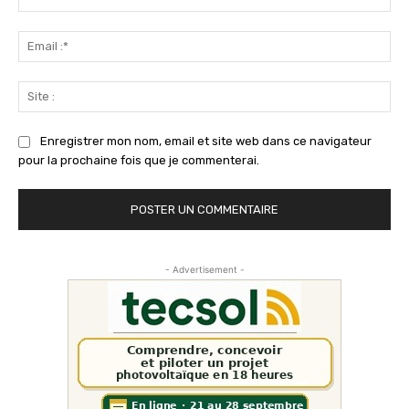
:*
Ema
:*
Sit
:
Enregistrer mon nom, email et site web dans ce navigateur
pour la prochaine fois que je commenterai.
- Advertisement -