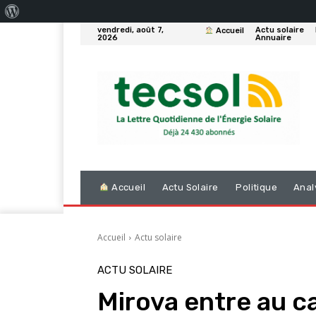
À
vendredi, août 7,
Actu solaire
Accueil
propos
2026
Annuaire
de
WordPress
Accueil
Actu Solaire
Politique
Anal
Accueil
Actu solaire
ACTU SOLAIRE
Mirova entre au c