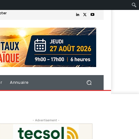
cter
er
Annuaire
- Advertisement -