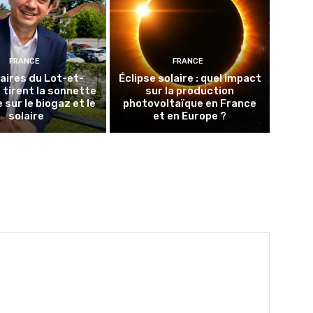
FRANCE
FRANCE
aires du Lot-et-
Éclipse solaire : quel impact
tirent la sonnette
sur la production
 sur le biogaz et le
photovoltaïque en France
solaire
et en Europe ?