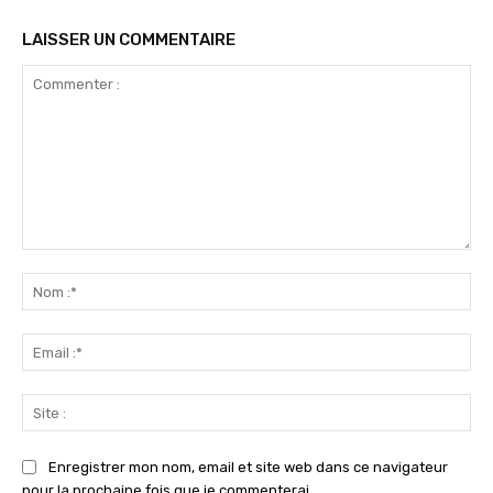
LAISSER UN COMMENTAIRE
Commenter
:
No
:*
Ema
:*
Sit
:
Enregistrer mon nom, email et site web dans ce navigateur
pour la prochaine fois que je commenterai.