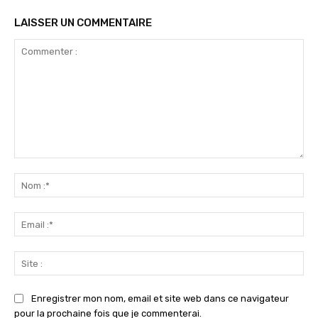
LAISSER UN COMMENTAIRE
Commenter
:
No
:*
Ema
:*
Sit
:
Enregistrer mon nom, email et site web dans ce navigateur
pour la prochaine fois que je commenterai.