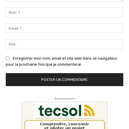
Commenter
:
No
:*
Ema
:*
Sit
:
Enregistrer mon nom, email et site web dans ce navigateur
pour la prochaine fois que je commenterai.
- Advertisement -