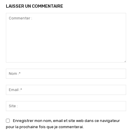
LAISSER UN COMMENTAIRE
Commenter
:
No
:*
Ema
:*
Sit
:
Enregistrer mon nom, email et site web dans ce navigateur
pour la prochaine fois que je commenterai.