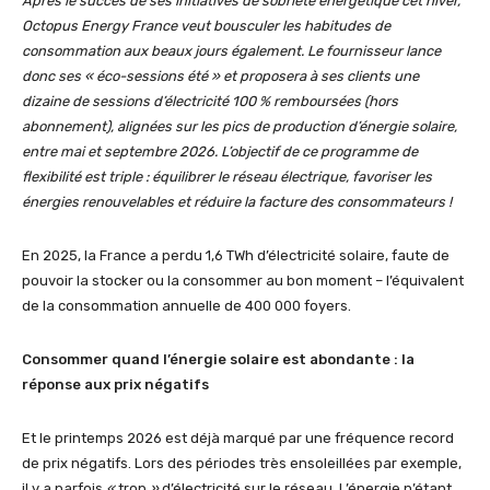
Après le succès de ses initiatives de sobriété énergétique cet hiver,
Octopus Energy France veut
bousculer les habitudes de
consommation aux beaux jours également. Le fournisseur lance
donc ses « éco-sessions été » et proposera à ses clients une
dizaine de sessions d’électricité 100
% remboursées (hors
abonnement), alignées sur les pics de production d’énergie solaire,
entre mai et septembre 2026.
L’objectif de ce programme de
flexibilité est triple : équilibrer le réseau électrique, favoriser les
énergies renouvelables et réduire la facture des consommateurs
!
En 2025, la France a perdu 1,6 TWh d’électricité solaire, faute de
pouvoir la stocker ou la consommer au bon moment – l’équivalent
de la consommation annuelle de 400 000 foyers.
Consommer quand l’énergie solaire est abondante : la
réponse aux prix négatifs
Et le printemps 2026 est déjà marqué par une fréquence record
de prix négatifs. Lors des périodes très ensoleillées par exemple,
il y a parfois
«
trop
»
d’électricité sur le réseau. L’énergie n’étant