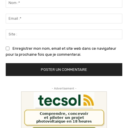
:
No
:*
Ema
:*
Sit
:
Enregistrer mon nom, email et site web dans ce navigateur
pour la prochaine fois que je commenterai.
- Advertisement -