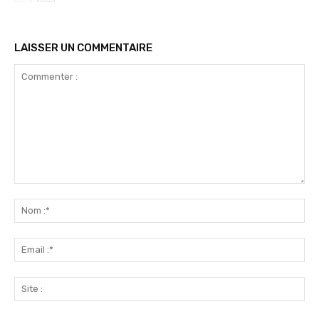
LAISSER UN COMMENTAIRE
Commenter
:
No
:*
Ema
:*
Sit
: