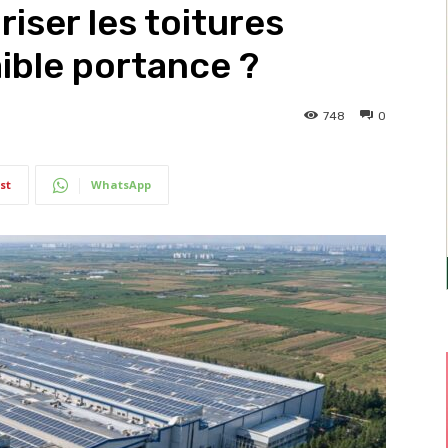
riser les toitures
ible portance ?
748
0
st
WhatsApp