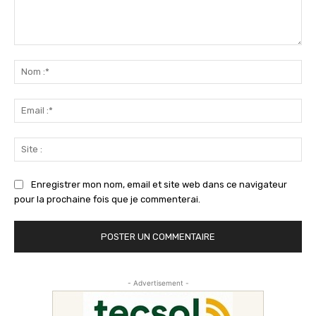
Commenter
:
No
:*
Ema
:*
Sit
:
Enregistrer mon nom, email et site web dans ce navigateur
pour la prochaine fois que je commenterai.
- Advertisement -