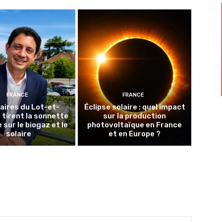
FRANCE
FRANCE
aires du Lot-et-
Éclipse solaire : quel impact
tirent la sonnette
sur la production
 sur le biogaz et le
photovoltaïque en France
solaire
et en Europe ?