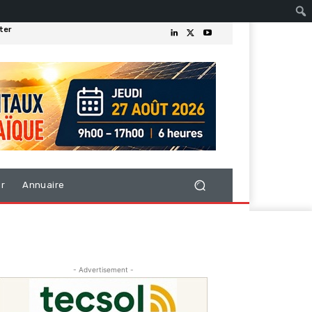
ter
er
Annuaire
- Advertisement -