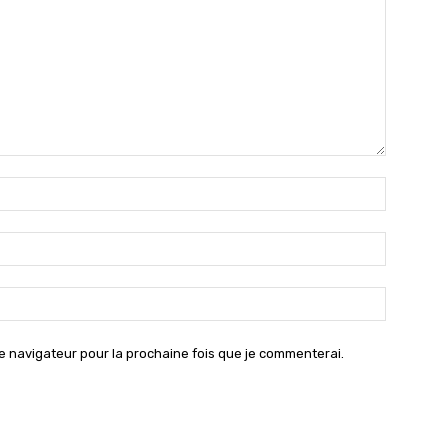
Nom
:*
Email
:*
Site
:
e navigateur pour la prochaine fois que je commenterai.