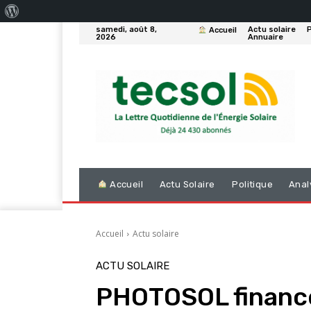
À
samedi, août 8,
Actu solaire
P
Accueil
propos
2026
Annuaire
de
WordPress
Accueil
Actu Solaire
Politique
Anal
Accueil
Actu solaire
ACTU SOLAIRE
PHOTOSOL finance