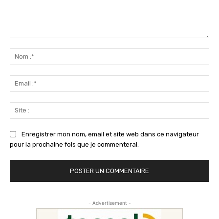
Commenter
:
No
:*
Ema
:*
Sit
:
Enregistrer mon nom, email et site web dans ce navigateur
pour la prochaine fois que je commenterai.
- Advertisement -