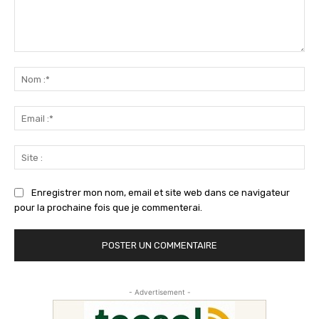
Commenter
:
No
:*
Ema
:*
Sit
:
Enregistrer mon nom, email et site web dans ce navigateur
pour la prochaine fois que je commenterai.
- Advertisement -