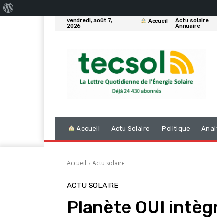
À
vendredi, août 7,
Actu solaire
Accueil
propos
2026
Annuaire
de
WordPress
Accueil
Actu Solaire
Politique
Anal
Accueil
Actu solaire
ACTU SOLAIRE
Planète OUI intèg