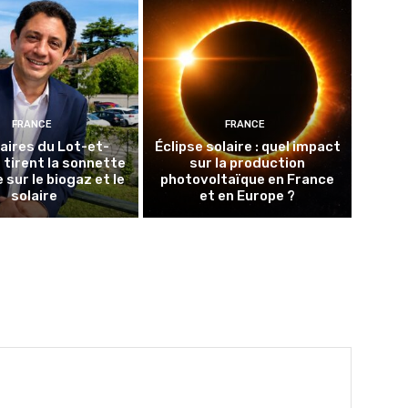
FRANCE
FRANCE
aires du Lot-et-
Éclipse solaire : quel impact
tirent la sonnette
sur la production
 sur le biogaz et le
photovoltaïque en France
solaire
et en Europe ?