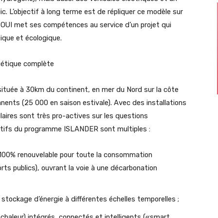
ic. L’objectif à long terme est de répliquer ce modèle sur
e OUI met ses compétences au service d’un projet qui
ique et écologique.
gétique complète
 située à 30km du continent, en mer du Nord sur la côte
ents (25 000 en saison estivale). Avec des installations
ulaires sont très pro-actives sur les questions
ctifs du programme ISLANDER sont multiples :
 100% renouvelable pour toute la consommation
orts publics), ouvrant la voie à une décarbonation
stockage d’énergie à différentes échelles temporelles ;
 chaleur) intégrés, connectés et intelligents («smart