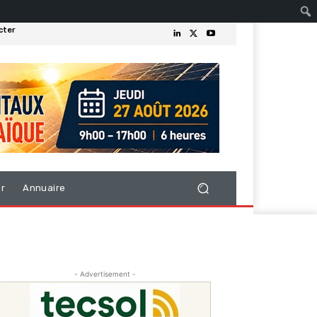
cter
er
Annuaire
- Advertisement -