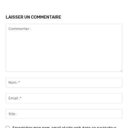
LAISSER UN COMMENTAIRE
Commenter
:
No
:*
Ema
:*
Sit
:
Enregistrer mon nom, email et site web dans ce navigateur