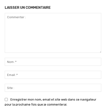
LAISSER UN COMMENTAIRE
Commenter
:
No
:*
Ema
:*
Sit
:
Enregistrer mon nom, email et site web dans ce navigateur
pour la prochaine fois que je commenterai.