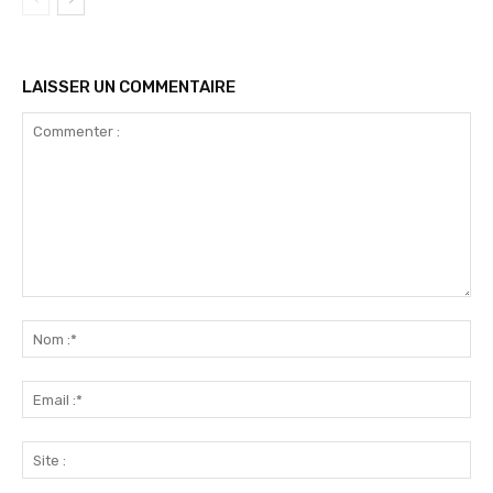
LAISSER UN COMMENTAIRE
Commenter
:
No
:*
Ema
:*
Sit
: