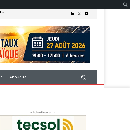
ter
er
Annuaire
- Advertisement -