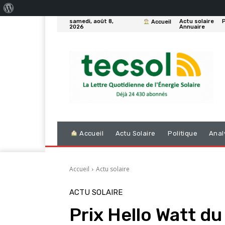
À
samedi, août 8,
Actu solaire
P
Accueil
propos
2026
Annuaire
de
WordPress
Accueil
Actu Solaire
Politique
Anal
Accueil
Actu solaire
ACTU SOLAIRE
Prix Hello Watt du