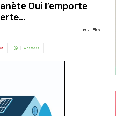
lanète Oui l’emporte
 verte…
2
0
st
WhatsApp