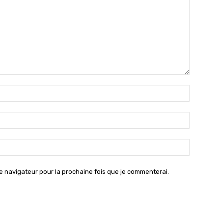
Nom
:*
Email
:*
Site
:
e navigateur pour la prochaine fois que je commenterai.