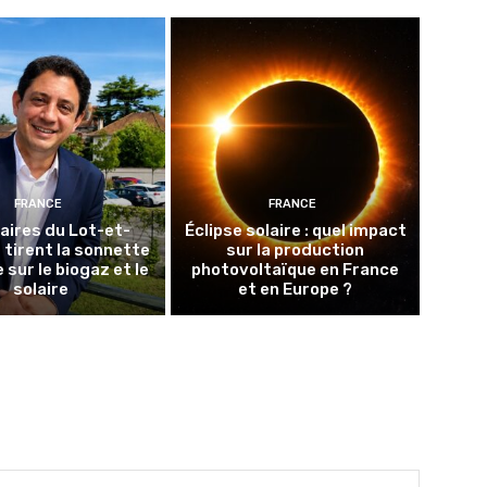
FRANCE
FRANCE
aires du Lot-et-
Éclipse solaire : quel impact
tirent la sonnette
sur la production
 sur le biogaz et le
photovoltaïque en France
solaire
et en Europe ?