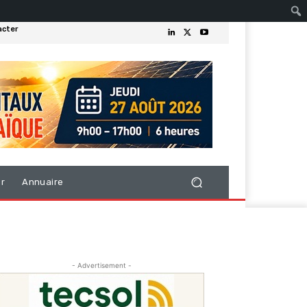
acter
er
Annuaire
- Advertisement -