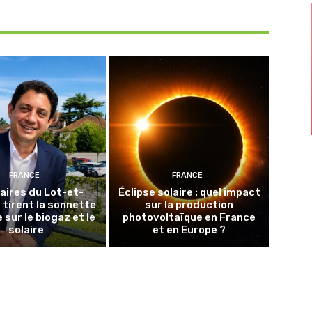
FRANCE
FRANCE
aires du Lot-et-
Éclipse solaire : quel impact
tirent la sonnette
sur la production
 sur le biogaz et le
photovoltaïque en France
solaire
et en Europe ?