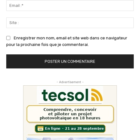
Ema
:*
Sit
:
Enregistrer mon nom, email et site web dans ce navigateur
pour la prochaine fois que je commenterai.
- Advertisement -