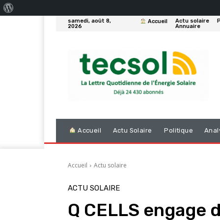
À
samedi, août 8,
Actu solaire
P
Accueil
propos
2026
Annuaire
de
WordPress
Accueil
Actu Solaire
Politique
Anal
Accueil
Actu solaire
ACTU SOLAIRE
Q CELLS engage d