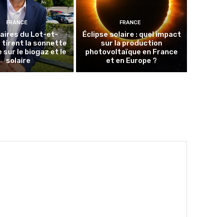
FRANCE
FRANCE
aires du Lot-et-
Éclipse solaire : quel impact
tirent la sonnette
sur la production
 sur le biogaz et le
photovoltaïque en France
solaire
et en Europe ?