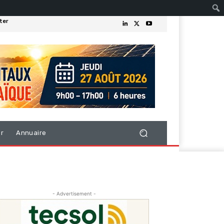
ter
er
Annuaire
- Advertisement -