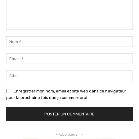
Commenter
:
No
:*
Ema
:*
Sit
:
Enregistrer mon nom, email et site web dans ce navigateur
pour la prochaine fois que je commenterai.
- Advertisement -