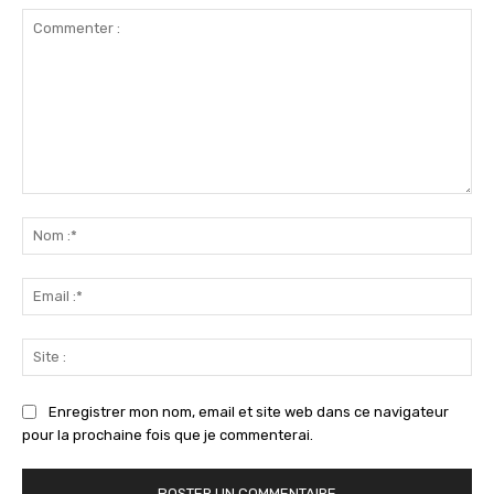
Commenter
:
No
:*
Ema
:*
Sit
:
Enregistrer mon nom, email et site web dans ce navigateur
pour la prochaine fois que je commenterai.