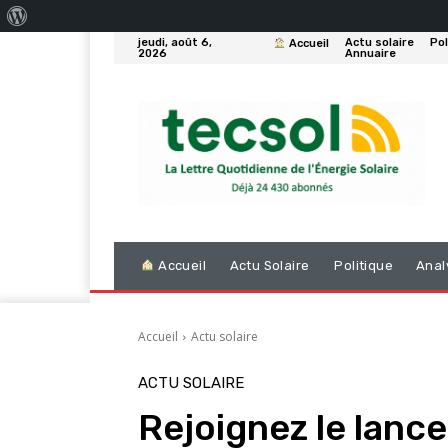
À
jeudi, août 6,
Actu solaire
Pol
Accueil
propos
2026
Annuaire
de
WordPress
Accueil
Actu Solaire
Politique
Anal
Accueil
Actu solaire
ACTU SOLAIRE
Rejoignez le lanc