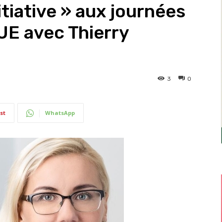
tiative » aux journées
’UE avec Thierry
3
0
st
WhatsApp