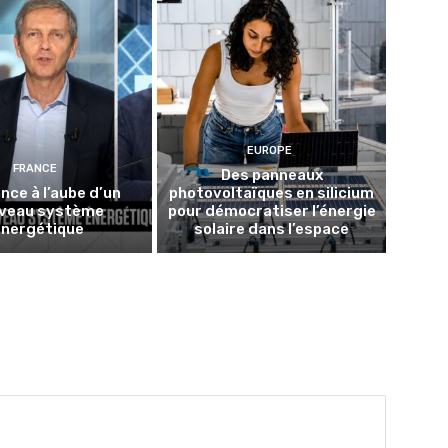
EUROPE
FRANCE
Des panneaux
nce à l’aube d’un
photovoltaïques en silicium
veau système
pour démocratiser l’énergie
énergétique
solaire dans l’espace