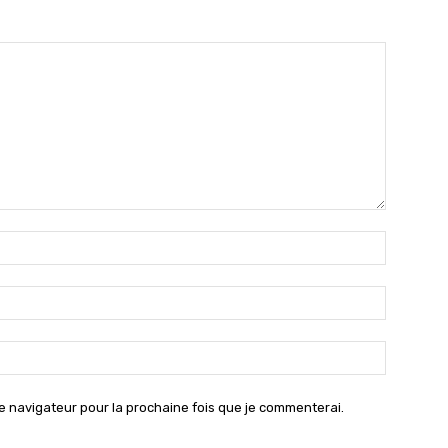
Nom
:*
Email
:*
Site
:
e navigateur pour la prochaine fois que je commenterai.