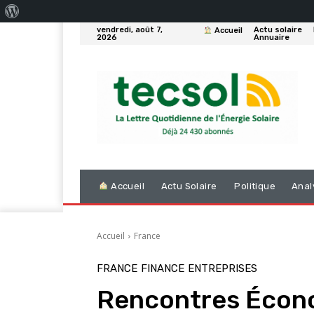
À
vendredi, août 7,
Actu solaire
Accueil
propos
2026
Annuaire
de
WordPress
Accueil
Actu Solaire
Politique
Anal
Accueil
France
FRANCE
FINANCE
ENTREPRISES
Rencontres Économ