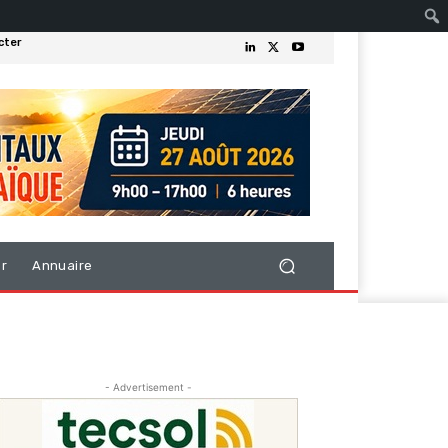
cter
er
Annuaire
- Advertisement -