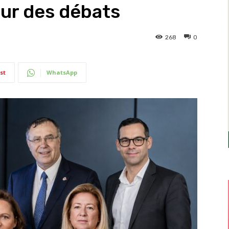
œur des débats
268
0
st
WhatsApp