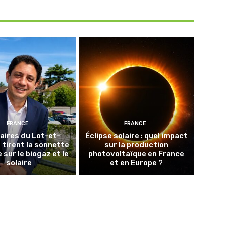
FRANCE
FRANCE
aires du Lot-et-
Éclipse solaire : quel impact
tirent la sonnette
sur la production
 sur le biogaz et le
photovoltaïque en France
solaire
et en Europe ?