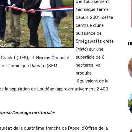
d’enfouissement
technique fermé
depuis 2001, cette
centrale d’une
puissance de
5mégawatts crête
D
(MWc) sur une
superficie de 6
Craplet (RES), et Nicolas Chapelat
hectares, va
) et Dominique Ramard (SEM
produire
l’équivalent de la
 de la population de Loudéac (approximativement 2 400
orisé l’ancrage territorial »
auréat de la quatrième tranche de l’Appel d’Offres de la