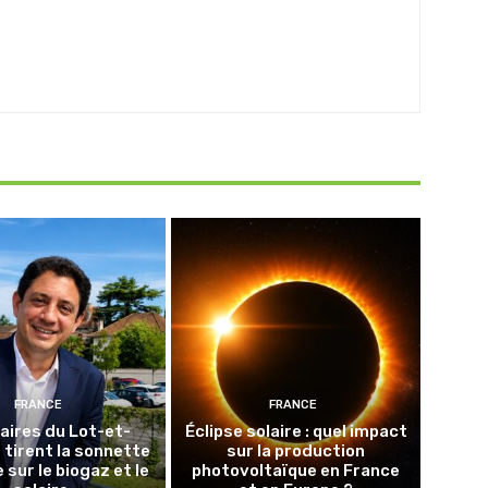
FRANCE
FRANCE
aires du Lot-et-
Éclipse solaire : quel impact
tirent la sonnette
sur la production
 sur le biogaz et le
photovoltaïque en France