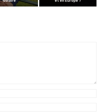
solaire
et en Europe ?
Nom
:*
Email
:*