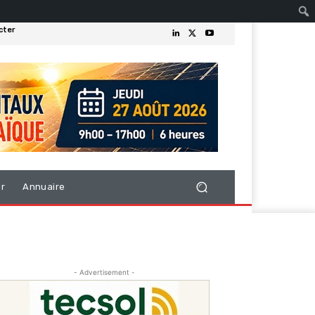
cter
er
Annuaire
- Advertisement -