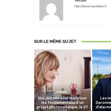
Tecsol
http://tecsol-quotidien.fr
SUR LE MÊME SUJET
FRANCE
Une journée pour maîtriser
Les m
les fondamentaux d’un
Garonne 
projet photovoltaïque, le 27
d’alarme