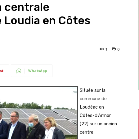
a centrale
 Loudia en Côtes
1
0
st
WhatsApp
Située sur la
commune de
Loudéac en
Côtes-d’Armor
(22) sur un ancien
centre