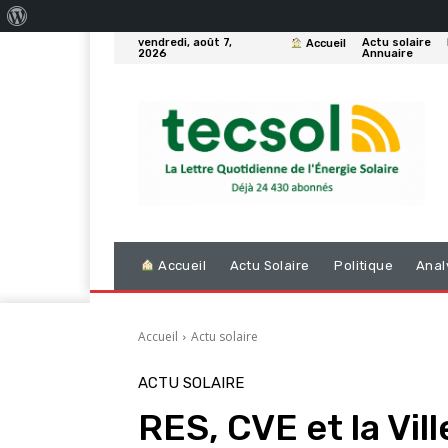
À
vendredi, août 7,
Actu solaire
Accueil
propos
2026
Annuaire
de
WordPress
Accueil
Actu Solaire
Politique
Anal
Accueil
Actu solaire
ACTU SOLAIRE
RES, CVE et la Vil