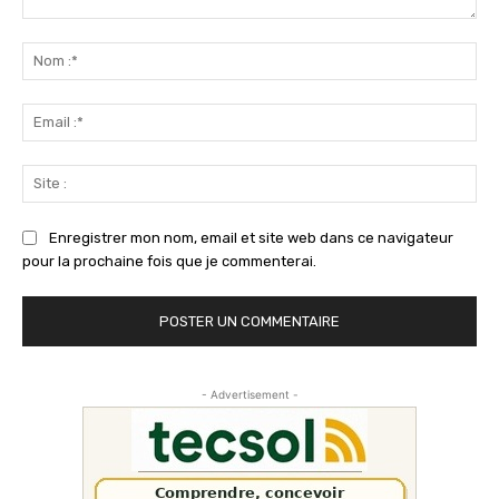
Commenter
:
No
:*
Ema
:*
Sit
:
Enregistrer mon nom, email et site web dans ce navigateur
pour la prochaine fois que je commenterai.
- Advertisement -