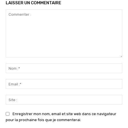
LAISSER UN COMMENTAIRE
Commenter
:
No
:*
Ema
:*
Sit
:
Enregistrer mon nom, email et site web dans ce navigateur
pour la prochaine fois que je commenterai.