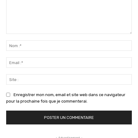
Commenter
:
No
:*
Ema
:*
Sit
:
Enregistrer mon nom, email et site web dans ce navigateur
pour la prochaine fois que je commenterai.
- Advertisement -