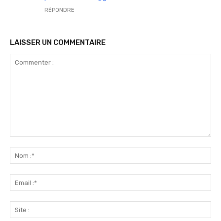
RÉPONDRE
LAISSER UN COMMENTAIRE
Commenter
:
No
:*
Ema
:*
Sit
: