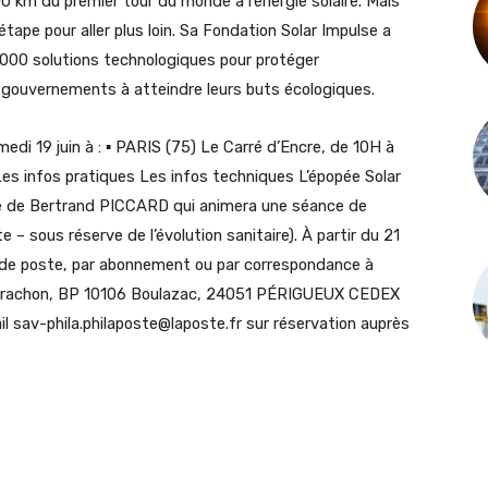
 km du premier tour du monde à l’énergie solaire. Mais
tape pour aller plus loin. Sa Fondation Solar Impulse a
 1 000 solutions technologiques pour protéger
s gouvernements à atteindre leurs buts écologiques.
di 19 juin à : ▪ PARIS (75) Le Carré d’Encre, de 10H à
es infos pratiques Les infos techniques L’épopée Solar
lle de Bertrand PICCARD qui animera une séance de
 – sous réserve de l’évolution sanitaire). À partir du 21
x de poste, par abonnement ou par correspondance à
t Frachon, BP 10106 Boulazac, 24051 PÉRIGUEUX CEDEX
l sav-phila.philaposte@laposte.fr sur réservation auprès