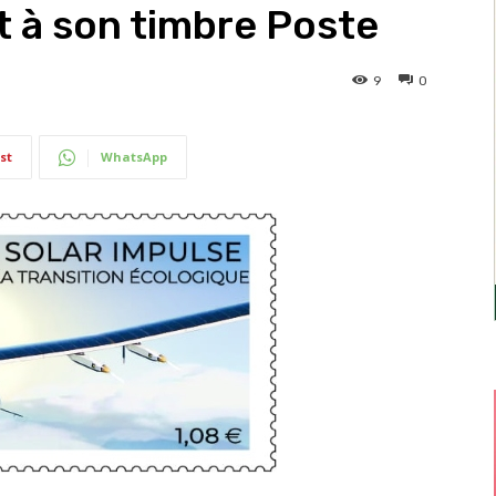
t à son timbre Poste
9
0
st
WhatsApp