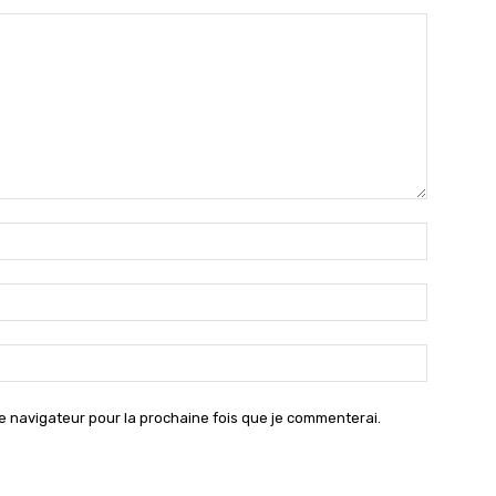
Nom
:*
Email
:*
Site
:
e navigateur pour la prochaine fois que je commenterai.