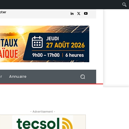
cter
er
Annuaire
- Advertisement -