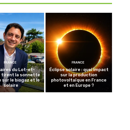
FRANCE
FRANCE
aires du Lot-et-
Éclipse solaire : quel impact
tirent la sonnette
sur la production
 sur le biogaz et le
photovoltaïque en France
solaire
et en Europe ?