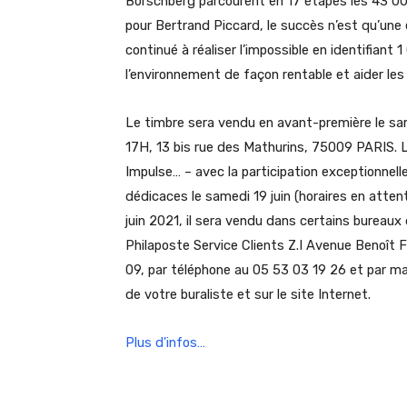
Borschberg parcourent en 17 étapes les 43 000
pour Bertrand Piccard, le succès n’est qu’une é
continué à réaliser l’impossible en identifiant
l’environnement de façon rentable et aider le
Le timbre sera vendu en avant-première le same
17H, 13 bis rue des Mathurins, 75009 PARIS. L
Impulse… – avec la participation exceptionne
dédicaces le samedi 19 juin (horaires en attente
juin 2021, il sera vendu dans certains bureau
Philaposte Service Clients Z.I Avenue Benoî
09, par téléphone au 05 53 03 19 26 et par mai
de votre buraliste et sur le site Internet.
Plus d'infos…