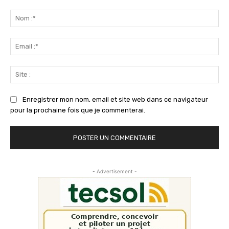
Commenter
:
No
:*
Ema
:*
Sit
:
Enregistrer mon nom, email et site web dans ce navigateur
pour la prochaine fois que je commenterai.
- Advertisement -