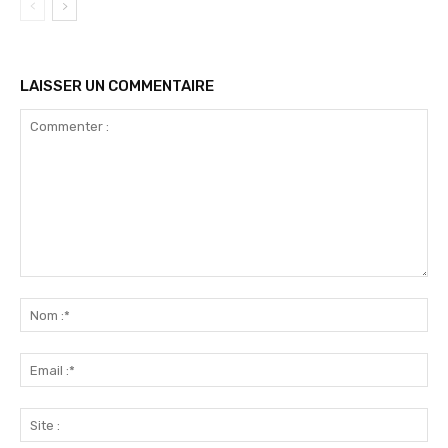
LAISSER UN COMMENTAIRE
Commenter
:
No
:*
Ema
:*
Sit
: