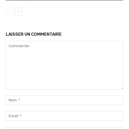
LAISSER UN COMMENTAIRE
Commenter
:
No
:*
Ema
:*