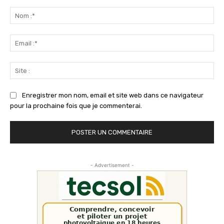
Commenter
:
No
:*
Ema
:*
Sit
:
Enregistrer mon nom, email et site web dans ce navigateur
pour la prochaine fois que je commenterai.
- Advertisement -