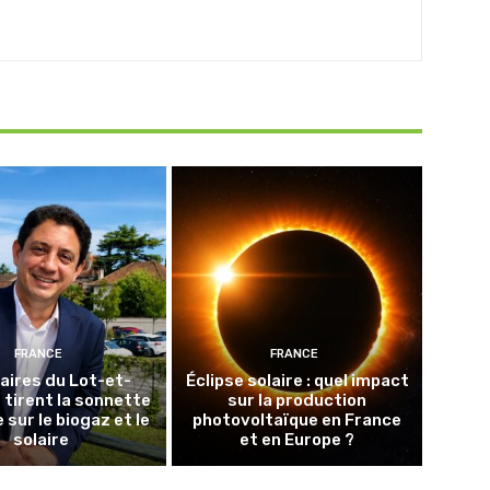
FRANCE
FRANCE
aires du Lot-et-
Éclipse solaire : quel impact
tirent la sonnette
sur la production
 sur le biogaz et le
photovoltaïque en France
solaire
et en Europe ?