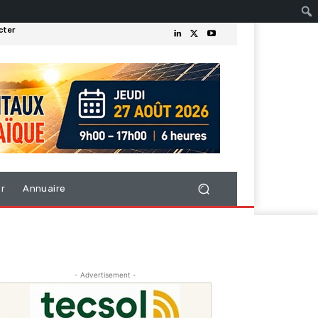
cter
er
Annuaire
- Advertisement -