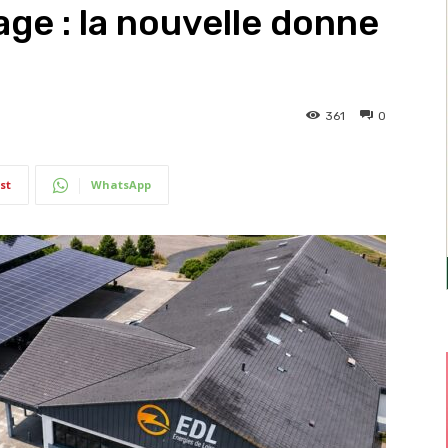
age : la nouvelle donne
361
0
st
WhatsApp