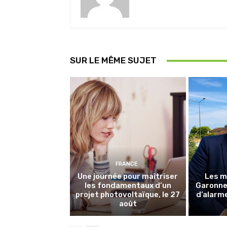
SUR LE MÊME SUJET
FRANCE
Une journée pour maîtriser
Les m
les fondamentaux d’un
Garonne 
projet photovoltaïque, le 27
d’alarme
août