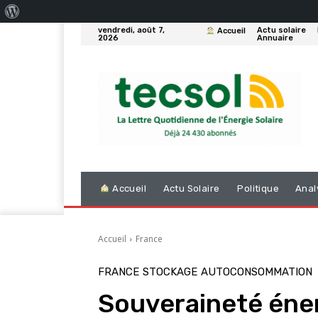
À
vendredi, août 7,
Actu solaire
Accueil
propos
2026
Annuaire
de
WordPress
Accueil
Actu Solaire
Politique
Anal
Accueil
France
FRANCE
STOCKAGE
AUTOCONSOMMATION
Souveraineté éner