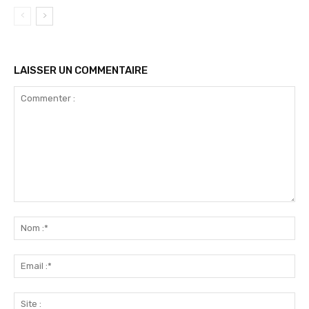
LAISSER UN COMMENTAIRE
Commenter
:
No
:*
Ema
:*
Sit