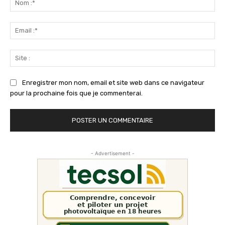
:*
Ema
:*
Sit
:
Enregistrer mon nom, email et site web dans ce navigateur
pour la prochaine fois que je commenterai.
- Advertisement -