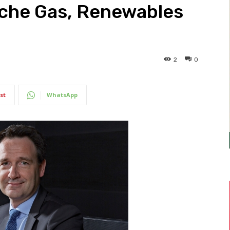
nche Gas, Renewables
2
0
st
WhatsApp