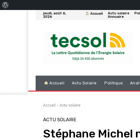
À
jeudi, août 6,
Actu solaire
Pol
Accueil
propos
2026
Annuaire
de
WordPress
Accueil
Actu Solaire
Politique
Anal
Accueil
Actu solaire
ACTU SOLAIRE
Stéphane Michel 