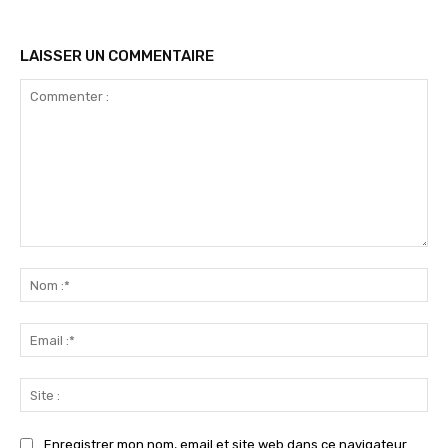
LAISSER UN COMMENTAIRE
Commenter
:
No
:*
Ema
:*
Sit
:
Enregistrer mon nom, email et site web dans ce navigateur