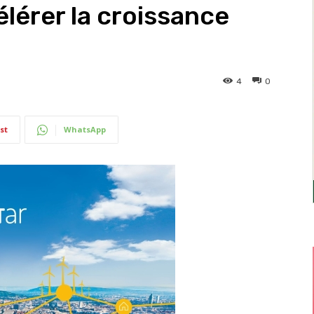
lérer la croissance
4
0
st
WhatsApp