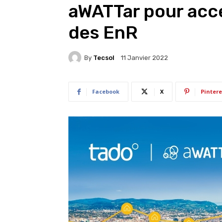
aWATTar pour accé
des EnR
By
Tecsol
11 Janvier 2022
Facebook
X
Pintere