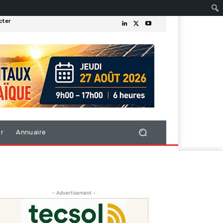
cter
er
Annuaire
- Advertisement -