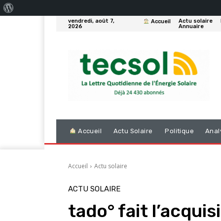
À
vendredi, août 7,
Actu solaire
Accueil
propos
2026
Annuaire
de
WordPress
Accueil
Actu Solaire
Politique
Anal
Accueil
Actu solaire
ACTU SOLAIRE
tado° fait l’acquis