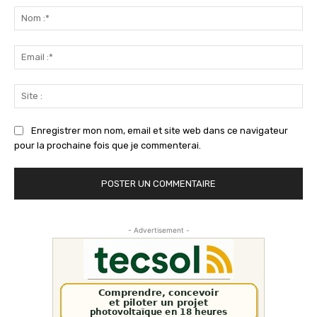
:
No
:*
Ema
:*
Sit
:
Enregistrer mon nom, email et site web dans ce navigateur
pour la prochaine fois que je commenterai.
- Advertisement -