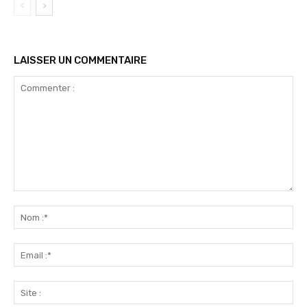
LAISSER UN COMMENTAIRE
Commenter
:
No
:*
Ema
:*
Sit
: