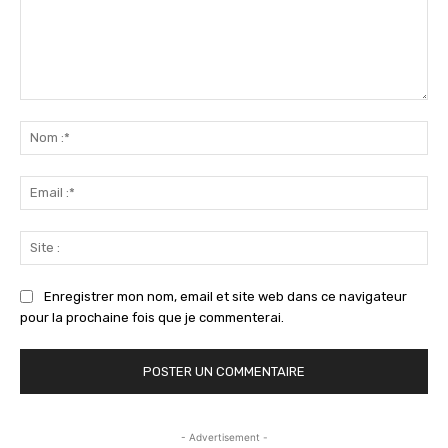
Commenter
:
No
:*
Ema
:*
Sit
:
Enregistrer mon nom, email et site web dans ce navigateur
pour la prochaine fois que je commenterai.
- Advertisement -