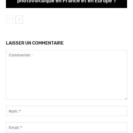
photovoltaïque en France et en Europe ?
LAISSER UN COMMENTAIRE
Commenter
:
No
:*
Ema
:*