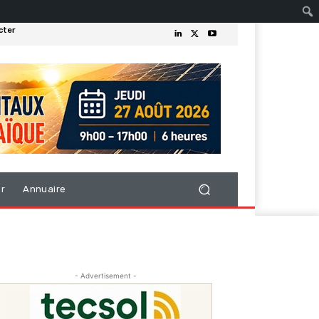
cter
er
Annuaire
- Advertisement -