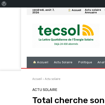
À
vendredi, août 7,
Actu solaire
Accueil
propos
2026
Annuaire
de
WordPress
Accueil
Actu Solaire
Politique
Anal
Accueil
Actu solaire
ACTU SOLAIRE
Total cherche son 