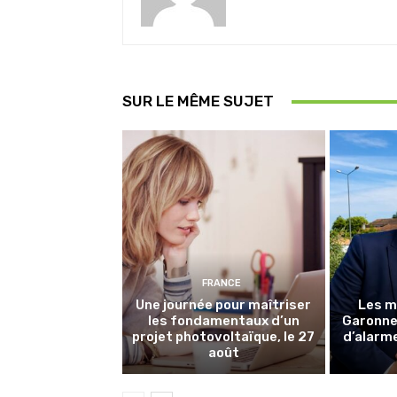
SUR LE MÊME SUJET
FRANCE
Une journée pour maîtriser
Les m
les fondamentaux d’un
Garonne 
projet photovoltaïque, le 27
d’alarme
août