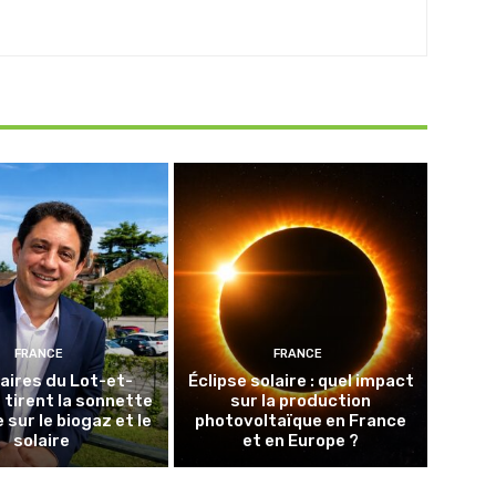
FRANCE
FRANCE
aires du Lot-et-
Éclipse solaire : quel impact
tirent la sonnette
sur la production
 sur le biogaz et le
photovoltaïque en France
solaire
et en Europe ?